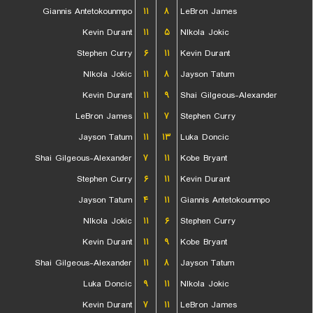
Giannis Antetokounmpo
۱۱
۸
LeBron James
Kevin Durant
۱۱
۵
NIkola Jokic
Stephen Curry
۶
۱۱
Kevin Durant
NIkola Jokic
۱۱
۸
Jayson Tatum
Kevin Durant
۱۱
۹
Shai Gilgeous-Alexander
LeBron James
۱۱
۷
Stephen Curry
Jayson Tatum
۱۱
۱۳
Luka Doncic
Shai Gilgeous-Alexander
۷
۱۱
Kobe Bryant
Stephen Curry
۶
۱۱
Kevin Durant
Jayson Tatum
۴
۱۱
Giannis Antetokounmpo
NIkola Jokic
۱۱
۶
Stephen Curry
Kevin Durant
۱۱
۹
Kobe Bryant
Shai Gilgeous-Alexander
۱۱
۸
Jayson Tatum
Luka Doncic
۹
۱۱
NIkola Jokic
Kevin Durant
۷
۱۱
LeBron James