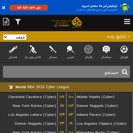
اپلیکیشن آس 90 مختص اندروید
برای دانلود کلیک کنید
(دسترسی آسان و بدون فیلترشکن به سایت)
نتایج زنده
فوتبال
بسکتبال
والیبال
تنیس
بیسبال
هاکی روی یخ
هندبال
World
NBA 2K26 Cyber League
Cleveland Cavaliers (Cyber)
۱۰۷
۱۰۰
Atlanta Hawks (Cyber)
New York Knicks (Cyber)
۸۷
۱۰۴
Denver Nuggets (Cyber)
Los Angeles Lakers (Cyber)
۱۲۴
۱۱۴
Indiana Pacers (Cyber)
Denver Nuggets (Cyber)
۲۳
۱۹
Los Angeles Clippers (Cyber)
New York Knicks (Cyber)
۱۱۸
۱۰۰
Milwaukee Bucks (Cyber)