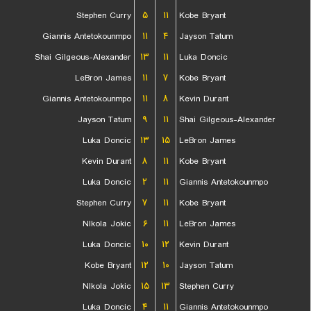
Stephen Curry
۵
۱۱
Kobe Bryant
Giannis Antetokounmpo
۱۱
۴
Jayson Tatum
Shai Gilgeous-Alexander
۱۳
۱۱
Luka Doncic
LeBron James
۱۱
۷
Kobe Bryant
Giannis Antetokounmpo
۱۱
۸
Kevin Durant
Jayson Tatum
۹
۱۱
Shai Gilgeous-Alexander
Luka Doncic
۱۳
۱۵
LeBron James
Kevin Durant
۸
۱۱
Kobe Bryant
Luka Doncic
۲
۱۱
Giannis Antetokounmpo
Stephen Curry
۷
۱۱
Kobe Bryant
NIkola Jokic
۶
۱۱
LeBron James
Luka Doncic
۱۰
۱۲
Kevin Durant
Kobe Bryant
۱۲
۱۰
Jayson Tatum
NIkola Jokic
۱۵
۱۳
Stephen Curry
Luka Doncic
۴
۱۱
Giannis Antetokounmpo