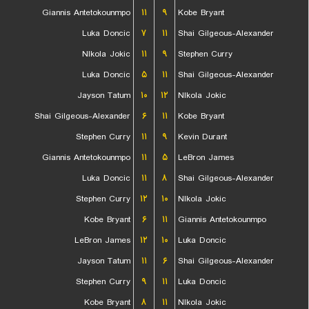
Giannis Antetokounmpo
۱۱
۹
Kobe Bryant
Luka Doncic
۷
۱۱
Shai Gilgeous-Alexander
NIkola Jokic
۱۱
۹
Stephen Curry
Luka Doncic
۵
۱۱
Shai Gilgeous-Alexander
Jayson Tatum
۱۰
۱۲
NIkola Jokic
Shai Gilgeous-Alexander
۶
۱۱
Kobe Bryant
Stephen Curry
۱۱
۹
Kevin Durant
Giannis Antetokounmpo
۱۱
۵
LeBron James
Luka Doncic
۱۱
۸
Shai Gilgeous-Alexander
Stephen Curry
۱۲
۱۰
NIkola Jokic
Kobe Bryant
۶
۱۱
Giannis Antetokounmpo
LeBron James
۱۲
۱۰
Luka Doncic
Jayson Tatum
۱۱
۶
Shai Gilgeous-Alexander
Stephen Curry
۹
۱۱
Luka Doncic
Kobe Bryant
۸
۱۱
NIkola Jokic