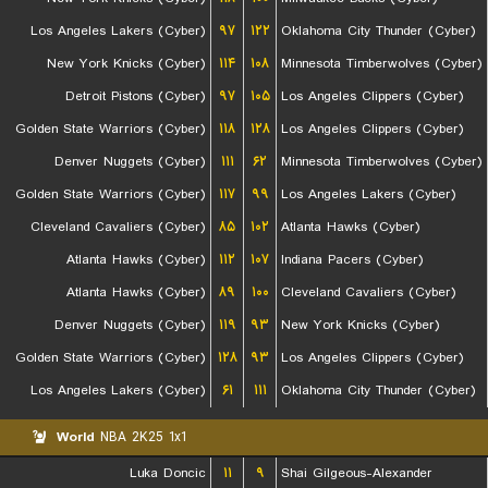
Los Angeles Lakers (Cyber)
۹۷
۱۲۲
Oklahoma City Thunder (Cyber)
New York Knicks (Cyber)
۱۱۴
۱۰۸
Minnesota Timberwolves (Cyber)
Detroit Pistons (Cyber)
۹۷
۱۰۵
Los Angeles Clippers (Cyber)
Golden State Warriors (Cyber)
۱۱۸
۱۲۸
Los Angeles Clippers (Cyber)
Denver Nuggets (Cyber)
۱۱۱
۶۲
Minnesota Timberwolves (Cyber)
Golden State Warriors (Cyber)
۱۱۷
۹۹
Los Angeles Lakers (Cyber)
Cleveland Cavaliers (Cyber)
۸۵
۱۰۲
Atlanta Hawks (Cyber)
Atlanta Hawks (Cyber)
۱۱۲
۱۰۷
Indiana Pacers (Cyber)
Atlanta Hawks (Cyber)
۸۹
۱۰۰
Cleveland Cavaliers (Cyber)
Denver Nuggets (Cyber)
۱۱۹
۹۳
New York Knicks (Cyber)
Golden State Warriors (Cyber)
۱۲۸
۹۳
Los Angeles Clippers (Cyber)
Los Angeles Lakers (Cyber)
۶۱
۱۱۱
Oklahoma City Thunder (Cyber)
World
NBA 2K25 1x1
Luka Doncic
۱۱
۹
Shai Gilgeous-Alexander