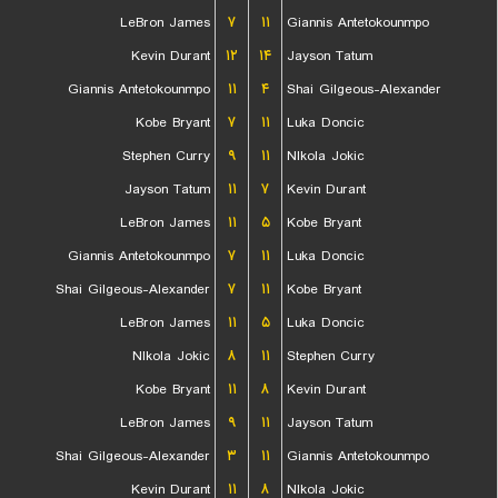
LeBron James
۷
۱۱
Giannis Antetokounmpo
Kevin Durant
۱۲
۱۴
Jayson Tatum
Giannis Antetokounmpo
۱۱
۴
Shai Gilgeous-Alexander
Kobe Bryant
۷
۱۱
Luka Doncic
Stephen Curry
۹
۱۱
NIkola Jokic
Jayson Tatum
۱۱
۷
Kevin Durant
LeBron James
۱۱
۵
Kobe Bryant
Giannis Antetokounmpo
۷
۱۱
Luka Doncic
Shai Gilgeous-Alexander
۷
۱۱
Kobe Bryant
LeBron James
۱۱
۵
Luka Doncic
NIkola Jokic
۸
۱۱
Stephen Curry
Kobe Bryant
۱۱
۸
Kevin Durant
LeBron James
۹
۱۱
Jayson Tatum
Shai Gilgeous-Alexander
۳
۱۱
Giannis Antetokounmpo
Kevin Durant
۱۱
۸
NIkola Jokic