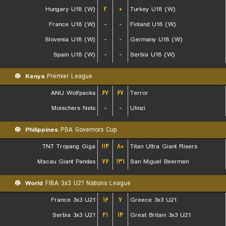
Hungary U18 (W)
۲
۰
Turkey U18 (W)
France U18 (W)
-
-
Finland U18 (W)
Slovenia U18 (W)
-
-
Germany U18 (W)
Spain U18 (W)
-
-
Serbia U18 (W)
Kenya
Premier League
ANU Wolfpacks
۶۷
۶۷
Terror
Moischers Nets
-
-
Ulinzi
Philippines
PBA Governors Cup
TNT Tropang Giga
۱۱۴
۸۰
Titan Ultra Giant Risers
Macau Giant Pandas
۷۶
۱۳۱
San Miguel Beermen
World
FIBA 3x3 U21 Nations League
France 3x3 U21
۱۶
۷
Greece 3x3 U21
Serbia 3x3 U21
۲۱
۱۴
Great Britain 3x3 U21