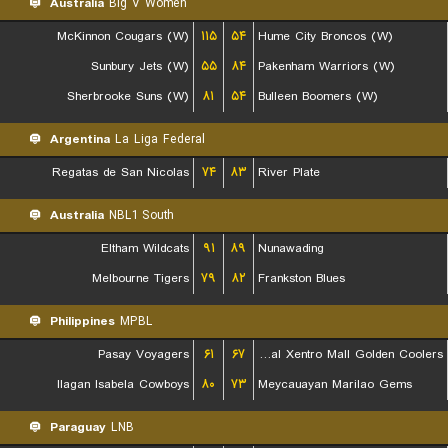
Australia
Big V Women
McKinnon Cougars (W)
۱۱۵
۵۴
Hume City Broncos (W)
Sunbury Jets (W)
۵۵
۸۴
Pakenham Warriors (W)
Sherbrooke Suns (W)
۸۱
۵۴
Bulleen Boomers (W)
Argentina
La Liga Federal
Regatas de San Nicolas
۷۴
۸۳
River Plate
Australia
NBL1 South
Eltham Wildcats
۹۱
۸۹
Nunawading
Melbourne Tigers
۷۹
۸۲
Frankston Blues
Philippines
MPBL
Pasay Voyagers
۶۱
۶۷
Rizal Xentro Mall Golden Coolers
Ilagan Isabela Cowboys
۸۰
۷۳
Meycauayan Marilao Gems
Paraguay
LNB