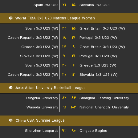
Spain 3x3 U23
۲۱
۱۵
Slovakia 3x3 U23
World
FIBA 3x3 U23 Nations League Women
Spain 3x3 U23 (W)
۲۲
۱۵
Great Britain 3x3 U23 (W)
Czech Republic 3x3 U23 (W)
۱۸
۱۷
Portugal 3x3 U23 (W)
Greece 3x3 U23 (W)
۱۳
۹
Great Britain 3x3 U23 (W)
Slovakia 3x3 U23 (W)
۷
۲۱
Portugal 3x3 U23 (W)
Spain 3x3 U23 (W)
۲۰
۶
Greece 3x3 U23 (W)
Czech Republic 3x3 U23 (W)
۲۰
۱۳
Slovakia 3x3 U23 (W)
Asia
Asian University Basketball League
Tsinghua University
۸۲
۸۴
Shanghai Jiaotong University
Waseda University
۹۱
۱۰۲
National Chengchi University
China
CBA Summer League
Shenzhen Leopards
۹۲
۹۰
Qingdao Eagles