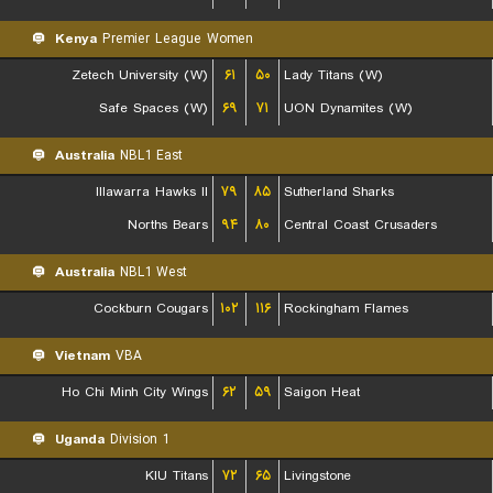
Kenya
Premier League Women
Zetech University (W)
۶۱
۵۰
Lady Titans (W)
Safe Spaces (W)
۶۹
۷۱
UON Dynamites (W)
Australia
NBL1 East
Illawarra Hawks II
۷۹
۸۵
Sutherland Sharks
Norths Bears
۹۴
۸۰
Central Coast Crusaders
Australia
NBL1 West
Cockburn Cougars
۱۰۲
۱۱۶
Rockingham Flames
Vietnam
VBA
Ho Chi Minh City Wings
۶۲
۵۹
Saigon Heat
Uganda
Division 1
KIU Titans
۷۲
۶۵
Livingstone