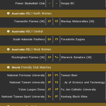
Power Basketball Club
-
-
Ihoops BC
Australia
NBL1 North Women
Townsville Flames (W)
۸۲
۷۶
Mackay Meteorettes (W)
Australia
NBL1 Central
South Adelaide Panthers
۵۸
۷۷
Forestville Eagles
Australia
NBL1 West Women
Rockingham Flames (W)
۸۶
۹۰
Warwick Senators (W)
World
Friendly Club Matches
National Formosa University
۵۶
۷۹
Taiwan Beer
National Taiwan University
۶۴
۷۸
Chien Hsin University of Science and Technology
Yulon Luxgen Dinos
۸۲
۷۴
Fu Jen Catholic University
National Taiwan Sport University
۷۰
۶۲
Keelung Black Kites