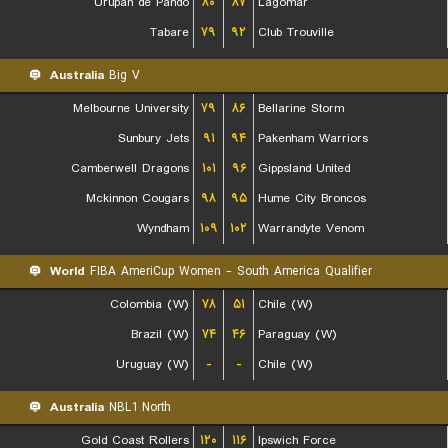
Urupan de Pando
۸۰
۸۷
Lagomar
Tabare
۷۹
۹۲
Club Trouville
Australia
Big V
Melbourne University
۷۹
۸۶
Bellarine Storm
Sunbury Jets
۹۱
۹۴
Pakenham Warriors
Camberwell Dragons
۱۰۱
۹۶
Gippsland United
Mckinnon Cougars
۹۸
۹۵
Hume City Broncos
Wyndham
۱۰۹
۱۰۲
Warrandyte Venom
World
FIBA AmeriCup Women - South America Qualifier
Colombia (W)
۷۸
۵۱
Chile (W)
Brazil (W)
۷۴
۴۶
Paraguay (W)
Uruguay (W)
-
-
Chile (W)
Australia
NBL1 North
Gold Coast Rollers
۱۲۰
۱۱۶
Ipswich Force