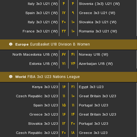
Italy 3x3 U21 (W)
۴
۴
Slovenia (3x3) U21 (W)
Spain 3x3 U21 (W)
۱۷
۹
Greece 3x3 U21 (W)
Italy 3x3 U21 (W)
۲۰
۱۰
Slovakia 3x3 U21 (W)
France 3x3 U21 (W)
۲۲
۱۰
Romania 3x3 U21 (W)
Europe
EuroBasket U18 Division B Women
North Macedonia U18 (W)
۶۷
۴۱
Norway U18 (W)
Estonia U18 (W)
۷۱
۷۴
Azerbaijan U18 (W)
World
FIBA 3x3 U23 Nations League
Kenya 3x3 U23
۱۶
۲۱
Egypt 3x3 U23
Czech Republic 3x3 U23
۱۱
۱۰
Great Britain 3x3 U23
Spain 3x3 U23
۱۵
۱۱
Portugal 3x3 U23
Greece 3x3 U23
۱۶
۱۴
Great Britain 3x3 U23
Slovakia 3x3 U23
۱۲
۲۰
Portugal 3x3 U23
Czech Republic 3x3 U23
۲۰
۱۸
Greece 3x3 U23