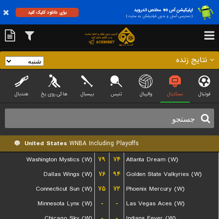
اپلیکیشن آس 90 مختص اندروید
برای دانلود کلیک کنید
(دسترسی آسان و بدون فیلترشکن به سایت)
نتایج زنده
فوتبال
بسکتبال
والیبال
تنیس
بیسبال
هاکی روی یخ
هندبال
United States
WNBA Including Playoffs
Washington Mystics (W)
۷۹
۷۴
Atlanta Dream (W)
Dallas Wings (W)
۷۶
۹۴
Golden State Valkyries (W)
Connecticut Sun (W)
۷۵
۷۲
Phoenix Mercury (W)
Minnesota Lynx (W)
-
-
Las Vegas Aces (W)
Chicago Sky (W)
-
-
Indiana Fever (W)