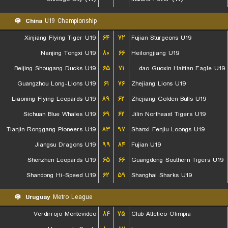
China
U19 Championship
Xinjiang Flying Tiger U19
۶۴
۷۲
Fujian Sturgeons U19
Nanjing Tongxi U19
۸۰
۶۶
Heilongjiang U19
Beijing Shougang Ducks U19
۶۵
۷۱
Qingdao Guoxin Haitian Eagle U19
Guangzhou Long-Lions U19
۶۱
۷۶
Zhejiang Lions U19
Liaoning Flying Leopards U19
۸۹
۶۲
Zhejiang Golden Bulls U19
Sichuan Blue Whales U19
۶۹
۶۲
Jilin Northeast Tigers U19
Tianjin Ronggang Pioneers U19
۸۳
۹۷
Shanxi Fenjiu Loongs U19
Jiangsu Dragons U19
۹۹
۸۴
Fujian U19
Shenzhen Leopards U19
۶۵
۶۶
Guangdong Southern Tigers U19
Shandong Hi-Speed U19
۶۲
۵۹
Shanghai Sharks U19
Uruguay
Metro League
Verdirrojo Montevideo
۸۴
۷۵
Club Atletico Olimpia