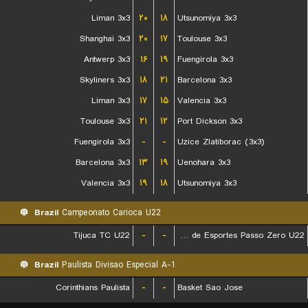
Liman 3x3
۲۰
۱۸
Utsunomiya 3x3
Shanghai 3x3
۲۰
۱۷
Toulouse 3x3
Antwerp 3x3
۱۶
۱۹
Fuengirola 3x3
Skyliners 3x3
۱۸
۲۱
Barcelona 3x3
Liman 3x3
۱۷
۱۵
Valencia 3x3
Toulouse 3x3
۲۱
۱۲
Port Dickson 3x3
Fuengirola 3x3
-
-
Uzice Zlatiborac (3x3)
Barcelona 3x3
۱۳
۱۹
Uenohara 3x3
Valencia 3x3
۱۹
۱۸
Utsunomiya 3x3
Brazil
Campeonato Carioca U22
Tijuca TC U22
-
-
Escolinha de Esportes Passo Zero U22
Brazil
Paulista Divisao Especial A-1
Corinthians Paulista
-
-
Basket Sao Jose