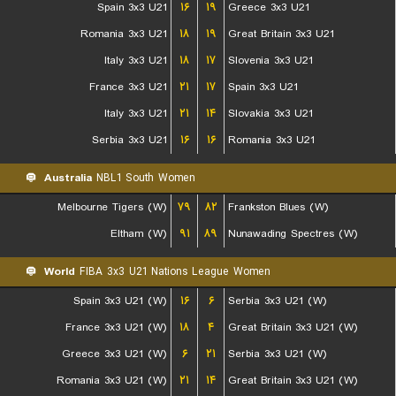
Spain 3x3 U21
۱۶
۱۹
Greece 3x3 U21
Romania 3x3 U21
۱۸
۱۹
Great Britain 3x3 U21
Italy 3x3 U21
۱۸
۱۷
Slovenia 3x3 U21
France 3x3 U21
۲۱
۱۷
Spain 3x3 U21
Italy 3x3 U21
۲۱
۱۴
Slovakia 3x3 U21
Serbia 3x3 U21
۱۶
۱۶
Romania 3x3 U21
Australia
NBL1 South Women
Melbourne Tigers (W)
۷۹
۸۲
Frankston Blues (W)
Eltham (W)
۹۱
۸۹
Nunawading Spectres (W)
World
FIBA 3x3 U21 Nations League Women
Spain 3x3 U21 (W)
۱۶
۶
Serbia 3x3 U21 (W)
France 3x3 U21 (W)
۱۸
۴
Great Britain 3x3 U21 (W)
Greece 3x3 U21 (W)
۶
۲۱
Serbia 3x3 U21 (W)
Romania 3x3 U21 (W)
۲۱
۱۴
Great Britain 3x3 U21 (W)