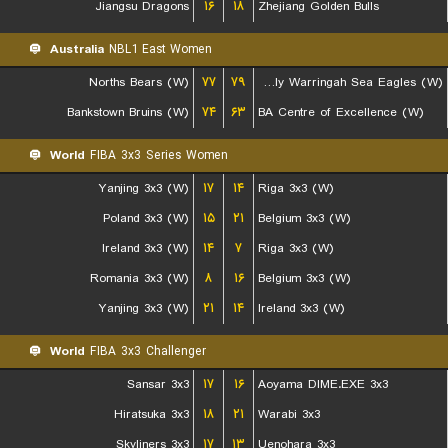
Jiangsu Dragons
۱۶
۱۸
Zhejiang Golden Bulls
Australia
NBL1 East Women
Norths Bears (W)
۷۷
۷۹
Manly Warringah Sea Eagles (W)
Bankstown Bruins (W)
۷۴
۶۳
BA Centre of Excellence (W)
World
FIBA 3x3 Series Women
Yanjing 3x3 (W)
۱۷
۱۴
Riga 3x3 (W)
Poland 3x3 (W)
۱۵
۲۱
Belgium 3x3 (W)
Ireland 3x3 (W)
۱۴
۷
Riga 3x3 (W)
Romania 3x3 (W)
۸
۱۶
Belgium 3x3 (W)
Yanjing 3x3 (W)
۲۱
۱۴
Ireland 3x3 (W)
World
FIBA 3x3 Challenger
Sansar 3x3
۱۷
۱۶
Aoyama DIME.EXE 3x3
Hiratsuka 3x3
۱۸
۲۱
Warabi 3x3
Skyliners 3x3
۱۷
۱۳
Uenohara 3x3