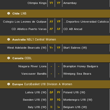
Olimpia Kings
۷۷
۷۲
Amambay
Chile
LNB
Colegio Los Leones de Quilpue
۸۷
۷۴
Club Deportivo Universidad Catolica
CD Atletico Puerto Varas
۸۲
۸۶
CD AB Ancud
Australia
NBL1 Central Women
West Adelaide Bearcats (W)
۷۰
۷۶
Sturt Sabres (W)
Canada
CEBL
Niagara River Lions
-
-
Brampton Honey Badgers
Vancouver Bandits
-
-
Winnipeg Sea Bears
Europe
EuroBasket U18 Division A Women
Latvia U18 (W)
۵۶
۶۷
Poland U18 (W)
Sweden U18 (W)
۶۶
۶۵
Montenegro U18 (W)
Italy U18 (W)
۱۱
۱۰
Belgium U18 (W)